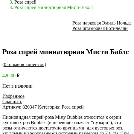
Роза спрей
Роза спрей миниатюрная Мисти Баблс
Роза парковая Эмиль Нольде
Роза штамбовая Ботичелли
Роза спрей миниатюрная Мисти Баблс
(
0
отзывов клиентов)
420.00
₽
Нет в наличии
Избранное
Сравнить
Артикул:
820347
Категория:
Роза спрей
Пионовидная спрей-роза Misty Bubbles относится к серии
кустовых роз Bubbles (в переводе означает “пузыри”), эти
розы отличаются достаточно крупными, для кустовых роз,
круглыми шарообразными бутонами размером до 7-8 см. При