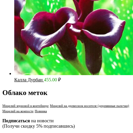
Калла Дурбан
455.00
₽
Облако меток
Мицелий зерновой в контейнере
Мицелий на древесном носителе (деревянные палочки)
Мицелий на компосте
Новинка
Подписаться
на новости
(Получи скидку 5% подписавшись)