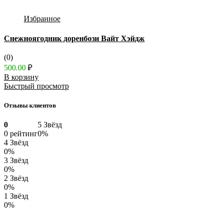
Избранное
Снежноягодник доренбози Вайт Хэйдж
(0)
500.00
₽
В корзину
Быстрый просмотр
Отзывы клиентов
0
5 Звёзд
0 рейтинг
0%
4 Звёзд
0%
3 Звёзд
0%
2 Звёзд
0%
1 Звёзд
0%