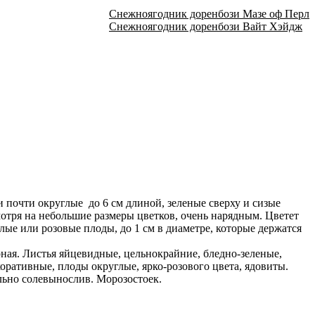
Снежноягодник доренбози Мазе оф Перл
Снежноягодник доренбози Вайт Хэйдж
почти округлые до 6 см длиной, зеленые сверху и сизые
отря на небольшие размеры цветков, очень нарядным. Цветет
ые или розовые плоды, до 1 см в диаметре, которые держатся
рная. Листья яйцевидные, цельнокрайние, бледно-зеленые,
оративные, плоды округлые, ярко-розового цвета, ядовиты.
льно солевынослив. Морозостоек.