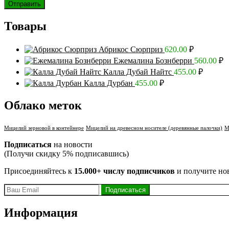
Товары
Абрикос Сюрприз
620.00
₽
Ежемалина Бознберри
560.00
₽
Калла Дубай Найтс
455.00
₽
Калла Дурбан
455.00
₽
Облако меток
Мицелий зерновой в контейнере
Мицелий на древесном носителе (деревянные палочки)
М
Подписаться
на новости
(Получи скидку 5% подписавшись)
Присоединяйтесь к
15.000+ числу подписчиков
и получите но
Информация