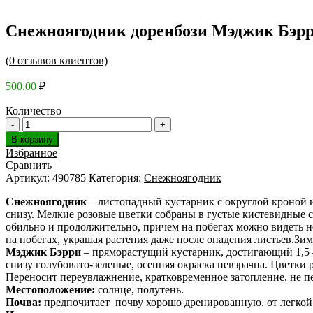
Снежноягодник доренбози Мэджик Бэр
(
0
отзывов клиентов)
500.00
₽
Количество
В корзину
Избранное
Сравнить
Артикул:
490785
Категория:
Снежноягодник
Снежноягодник
– листопадный кустарник с округлой кроной 
снизу. Мелкие розовые цветки собраны в густые кистевидные 
обильно и продолжительно, причем на побегах можно видеть не
на побегах, украшая растения даже после опадения листьев.Зимо
Мэджик Бэрри
– пряморастущий кустарник, достигающий 1,5 –
снизу голубовато-зеленые, осенняя окраска невзрачна. Цветки 
Переносит переувлажнение, кратковременное затопление, не пе
Местоположение:
солнце, полутень.
Почва:
предпочитает почву хорошо дренированную, от легкой,