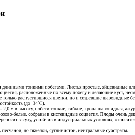
ри
и длинными тонкими побегами. Листья простые, яйцевидные или 
соцветия, расположенные по всему побегу и делающие куст, несм
 только распустившиеся цветки, но и созревшие шаровидные бел
стойкость (до -34˚С).
 2,0 м в высоту, побеги тонкие, гибкие, крона шаровидная, ажу
розово-белые, собраны в кистевидные соцветия. Плоды очень дек
реносит засуху, устойчив в индустриальных условиях, относите
 песчаной, до тяжелой, суглинистой, нейтральные субстраты.