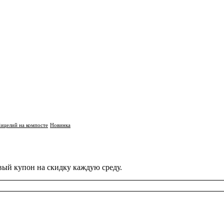
ицелий на компосте
Новинка
вый купон на скидку каждую среду.