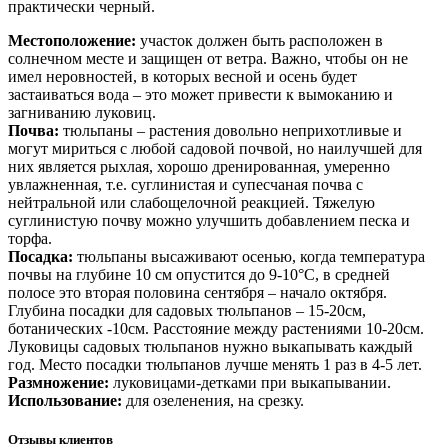
практически черный.
Местоположение:
участок должен быть расположен в
солнечном месте и защищен от ветра. Важно, чтобы он не
имел неровностей, в которых весной и осень будет
застаиваться вода – это может привести к вымоканию и
загниванию луковиц.
Почва:
тюльпаны – растения довольно неприхотливые и
могут мириться с любой садовой почвой, но наилучшей для
них является рыхлая, хорошо дренированная, умеренно
увлажненная, т.е. суглинистая и супесчаная почва с
нейтральной или слабощелочной реакцией. Тяжелую
суглинистую почву можно улучшить добавлением песка и
торфа.
Посадка:
тюльпаны высаживают осенью, когда температура
почвы на глубине 10 см опустится до 9-10°С, в средней
полосе это вторая половина сентября – начало октября.
Глубина посадки для садовых тюльпанов – 15-20см,
ботанических -10см. Расстояние между растениями 10-20см.
Луковицы садовых тюльпанов нужно выкапывать каждый
год. Место посадки тюльпанов лучше менять 1 раз в 4-5 лет.
Размножение:
луковицами-детками при выкапывании.
Использование:
для озеленения, на срезку.
Отзывы клиентов