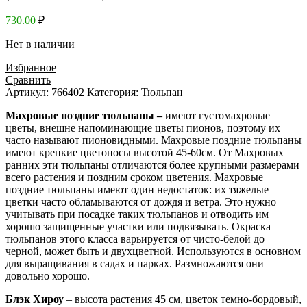
730.00
₽
Нет в наличии
Избранное
Сравнить
Артикул:
766402
Категория:
Тюльпан
Махровые поздние тюльпаны –
имеют густомахровые
цветы, внешне напоминающие цветы пионов, поэтому их
часто называют пионовидными. Махровые поздние тюльпаны
имеют крепкие цветоносы высотой 45-60см. От Махровых
ранних эти тюльпаны отличаются более крупными размерами
всего растения и поздним сроком цветения. Махровые
поздние тюльпаны имеют один недостаток: их тяжелые
цветки часто обламываются от дождя и ветра. Это нужно
учитывать при посадке таких тюльпанов и отводить им
хорошо защищенные участки или подвязывать. Окраска
тюльпанов этого класса варьируется от чисто-белой до
черной, может быть и двухцветной. Используются в основном
для выращивания в садах и парках. Размножаются они
довольно хорошо.
Блэк Хироу
– высота растения 45 см, цветок темно-бордовый,