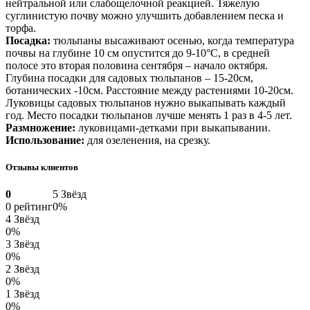
нейтральной или слабощелочной реакцией. Тяжелую
суглинистую почву можно улучшить добавлением песка и
торфа.
Посадка:
тюльпаны высаживают осенью, когда температура
почвы на глубине 10 см опустится до 9-10°С, в средней
полосе это вторая половина сентября – начало октября.
Глубина посадки для садовых тюльпанов – 15-20см,
ботанических -10см. Расстояние между растениями 10-20см.
Луковицы садовых тюльпанов нужно выкапывать каждый
год. Место посадки тюльпанов лучше менять 1 раз в 4-5 лет.
Размножение:
луковицами-детками при выкапывании.
Использование:
для озеленения, на срезку.
Отзывы клиентов
0
5 Звёзд
0 рейтинг
0%
4 Звёзд
0%
3 Звёзд
0%
2 Звёзд
0%
1 Звёзд
0%