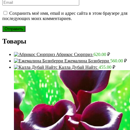
Сохранить моё имя, email и адрес сайта в этом браузере для
последующих моих комментариев.
Товары
Абрикос Сюрприз
620.00
₽
Ежемалина Бознберри
560.00
₽
Калла Дубай Найтс
455.00
₽