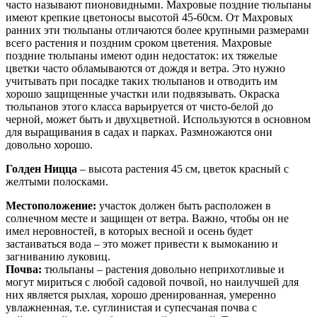
часто называют пионовидными. Махровые поздние тюльпаны
имеют крепкие цветоносы высотой 45-60см. От Махровых
ранних эти тюльпаны отличаются более крупными размерами
всего растения и поздним сроком цветения. Махровые
поздние тюльпаны имеют один недостаток: их тяжелые
цветки часто обламываются от дождя и ветра. Это нужно
учитывать при посадке таких тюльпанов и отводить им
хорошо защищенные участки или подвязывать. Окраска
тюльпанов этого класса варьируется от чисто-белой до
черной, может быть и двухцветной. Используются в основном
для выращивания в садах и парках. Размножаются они
довольно хорошо.
Голден Ницца
– высота растения 45 см, цветок красный с
желтыми полосками.
Местоположение:
участок должен быть расположен в
солнечном месте и защищен от ветра. Важно, чтобы он не
имел неровностей, в которых весной и осень будет
застаиваться вода – это может привести к вымоканию и
загниванию луковиц.
Почва:
тюльпаны – растения довольно неприхотливые и
могут мириться с любой садовой почвой, но наилучшей для
них является рыхлая, хорошо дренированная, умеренно
увлажненная, т.е. суглинистая и супесчаная почва с