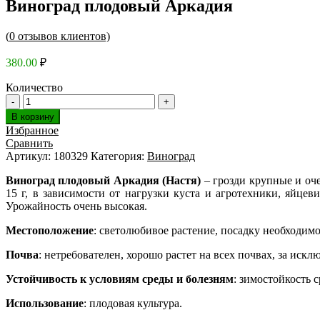
Виноград плодовый Аркадия
(
0
отзывов клиентов)
380.00
₽
Количество
В корзину
Избранное
Сравнить
Артикул:
180329
Категория:
Виноград
Виноград плодовый Аркадия (Настя)
– грозди крупные и оче
15 г, в зависимости от нагрузки куста и агротехники, яйцев
Урожайность очень высокая.
Местоположение
: светолюбивое растение, посадку необходим
Почва
: нетребователен, хорошо растет на всех почвах, за ис
Устойчивость к условиям среды и болезням
: зимостойкость 
Использование
: плодовая культура.