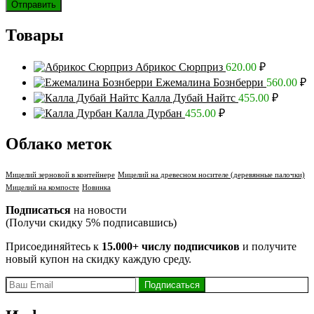
Товары
Абрикос Сюрприз
620.00
₽
Ежемалина Бознберри
560.00
₽
Калла Дубай Найтс
455.00
₽
Калла Дурбан
455.00
₽
Облако меток
Мицелий зерновой в контейнере
Мицелий на древесном носителе (деревянные палочки)
Мицелий на компосте
Новинка
Подписаться
на новости
(Получи скидку 5% подписавшись)
Присоединяйтесь к
15.000+ числу подписчиков
и получите
новый купон на скидку каждую среду.