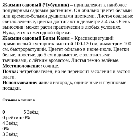
Жасмин садовый (Чубушник)
– принадлежит к наиболее
популярным садовым растениям. Он обильно цветет белыми
или кремово-белыми душистыми цветками. Листья овальные
светло-зеленые, цветки достигают в диаметре 2-4 см. Очень
вынослив: может расти практически в любых условиях.
Нуждается в ежегодной обрезке.
Жасмин садовый Бялы Казел
– Красивоцветущий
пряморослый кустарник высотой 100-120 см, диаметром 100
см, быстрорастущий. Цветет обильно в июне-июле. Цветки
белые, простые, до 5 см в диаметре, с золотистыми
тычинками, с лёгким ароматом. Листья тёмно-зелёные.
Местоположение:
солнце.
Почва:
нетребователен, но не переносит засоления и застоя
влаги.
Использование:
живая изгородь, одиночные и групповые
посадки.
Отзывы клиентов
0
5 Звёзд
0 рейтинг
0%
4 Звёзд
0%
3 Звёзд