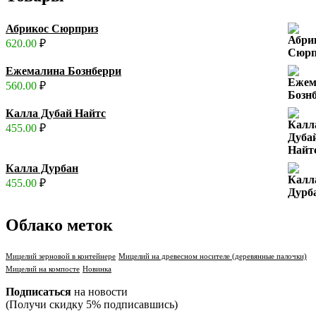
Абрикос Сюрприз
620.00
₽
Ежемалина Бознберри
560.00
₽
Калла Дубай Найтс
455.00
₽
Калла Дурбан
455.00
₽
Облако меток
Мицелий зерновой в контейнере
Мицелий на древесном носителе (деревянные палочки)
Мицелий на компосте
Новинка
Подписаться
на новости
(Получи скидку 5% подписавшись)