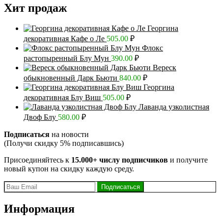
Хит продаж
Георгина
декоративная Кафе о Ле
505.00
₽
Флокс
растопыренный Блу Мун
390.00
₽
Вереск
обыкновенный Дарк Бьюти
840.00
₽
Георгина
декоративная Блу Виш
505.00
₽
Лаванда узколистная
Двоф Блу
580.00
₽
Подписаться
на новости
(Получи скидку 5% подписавшись)
Присоединяйтесь к
15.000+ числу подписчиков
и получите
новый купон на скидку каждую среду.
Информация