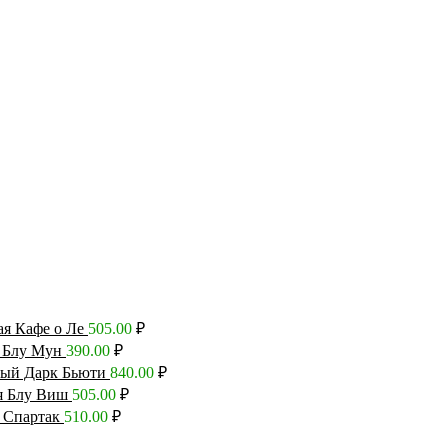
ая Кафе о Ле
505.00
₽
 Блу Мун
390.00
₽
ный Дарк Бьюти
840.00
₽
я Блу Виш
505.00
₽
 Спартак
510.00
₽