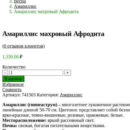
Весна
Амариллис
Амариллис махровый Афродита
Амариллис махровый Афродита
(
0
отзывов клиентов)
1,330.00
₽
Количество
В корзину
Избранное
Сравнить
Артикул:
741503
Категория:
Амариллис
Амариллис (гиппеаструм) –
многолетнее луковичное растение
линейные длиной 50-70 см. Цветонос представляет собой безли
ярко-красные, темно-вишневые, розовые, оранжевые, белые.
Месторасположение:
яркий рассеянный свет.
Почва:
свежая, богатая питательными веществами.