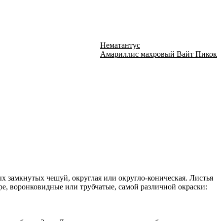
Нематантус
Амариллис махровый Вайт Пикок
ых замкнутых чешуй, округлая или округло-коническая. Листья
тре, воронковидные или трубчатые, самой различной окраски: