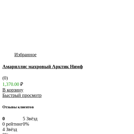
Избранное
Амариллис махровый Арктик Нимф
(0)
1,370.00
₽
В корзину
Быстрый просмотр
Отзывы клиентов
0
5 Звёзд
0 рейтинг
0%
4 Звёзд