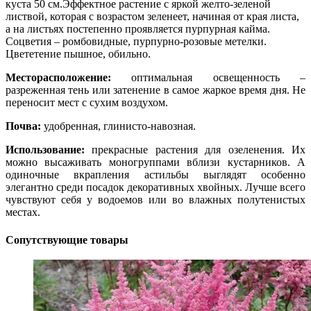
куста 50 см.Эффектное растение с яркой желто-зеленой
листвой, которая с возрастом зеленеет, начиная от края листа,
а на листьях постепенно проявляется пурпурная кайма.
Соцветия – ромбовидные, пурпурно-розовые метелки.
Цвететение пышное, обильно.
Месторасположение:
оптимальная освещенность –
разреженная тень или затенение в самое жаркое время дня. Не
переносит мест с сухим воздухом.
Почва:
удобренная, глинисто-навозная.
Использование:
прекрасные растения для озеленения. Их
можно высаживать моногруппами вблизи кустарников. А
одиночные вкрапления астильбы выглядят особенно
элегантно среди посадок декоративных хвойных. Лучше всего
чувствуют себя у водоемов или во влажных полутенистых
местах.
Сопутствующие товары