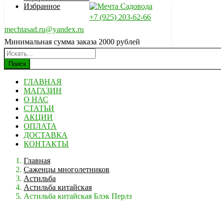
Избранное
+7 (925) 203-62-66
mechtasad.ru@yandex.ru
Минимальная сумма заказа 2000 рублей
Поиск
ГЛАВНАЯ
МАГАЗИН
О НАС
СТАТЬИ
АКЦИИ
ОПЛАТА
ДОСТАВКА
КОНТАКТЫ
Главная
Саженцы многолетников
Астильба
Астильба китайская
Астильба китайская Блэк Перлз