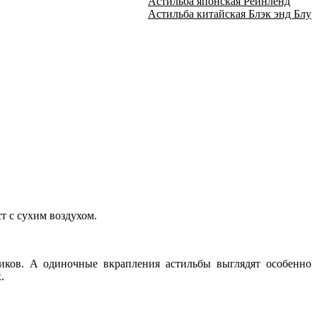
Астильба японская Рейнленд
Астильба китайская Блэк энд Блу
т с сухим воздухом.
иков. А одиночные вкрапления астильбы выглядят особенно
.