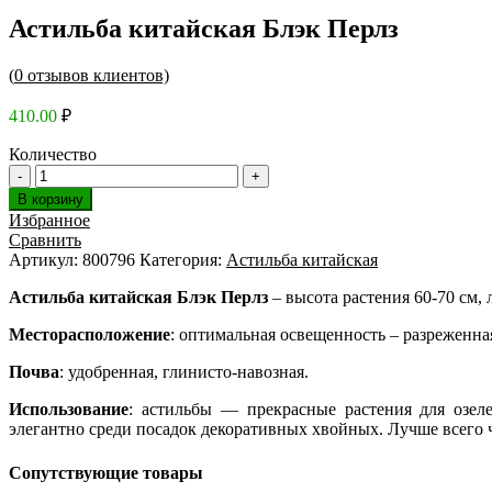
Астильба китайская Блэк Перлз
(
0
отзывов клиентов)
410.00
₽
Количество
В корзину
Избранное
Сравнить
Артикул:
800796
Категория:
Астильба китайская
Астильба китайская Блэк Перлз
– высота растения 60-70 см,
Месторасположение
: оптимальная освещенность – разреженная
Почва
: удобренная, глинисто-навозная.
Использование
: астильбы — прекрасные растения для озел
элегантно среди посадок декоративных хвойных. Лучше всего 
Сопутствующие товары