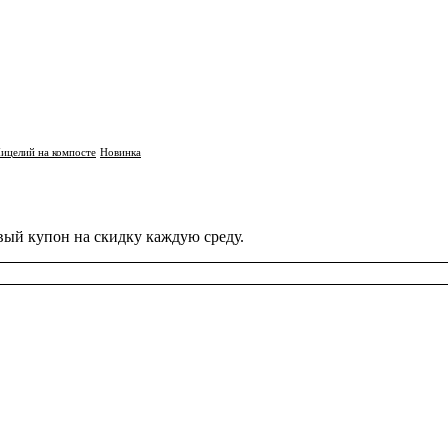
ицелий на компосте
Новинка
вый купон на скидку каждую среду.