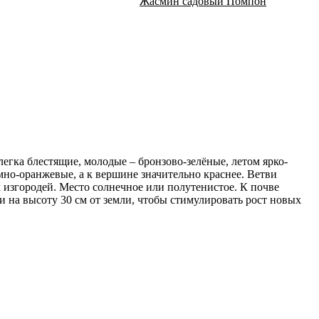
Жасмин садовый Помпон
егка блестящие, молодые – бронзово-зелёные, летом ярко-
но-оранжевые, а к вершине значительно краснее. Ветви
 изгородей. Место солнечное или полутенистое. К почве
и на высоту 30 см от земли, чтобы стимулировать рост новых