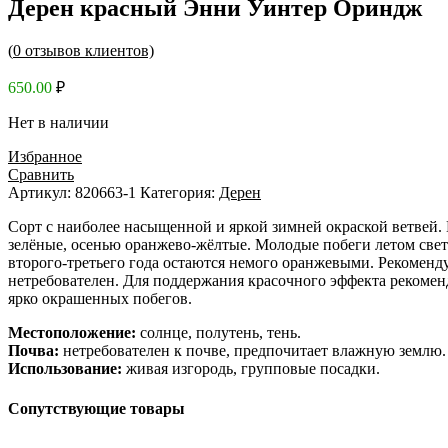
Дерен красный Энни Уинтер Ориндж
(
0
отзывов клиентов)
650.00
₽
Нет в наличии
Избранное
Сравнить
Артикул:
820663-1
Категория:
Дерен
Сорт с наиболее насыщенной и яркой зимней окраской ветвей. 
зелёные, осенью оранжево-жёлтые. Молодые побеги летом свет
второго-третьего года остаются немого оранжевыми. Рекоменду
нетребователен. Для поддержания красочного эффекта рекоменд
ярко окрашенных побегов.
Местоположение:
солнце, полутень, тень.
Почва:
нетребователен к почве, предпочитает влажную землю
Использование:
живая изгородь, групповые посадки.
Сопутствующие товары