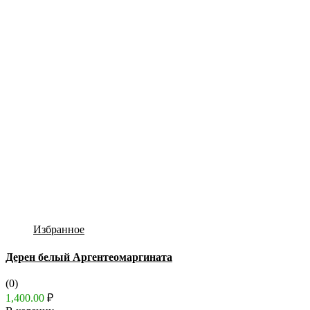
Избранное
Дерен белый Аргентеомаргината
(0)
1,400.00
₽