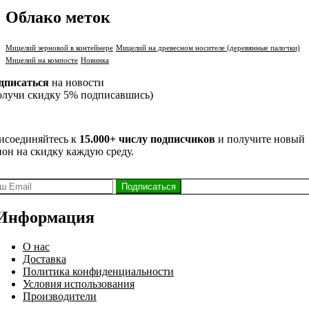
Облако меток
Мицелий зерновой в контейнере
Мицелий на древесном носителе (деревянные палочки)
Мицелий на компосте
Новинка
дписаться
на новости
олучи скидку 5% подписавшись)
исоединяйтесь к
15.000+ числу подписчиков
и получите новый
пон на скидку каждую среду.
Информация
О нас
Доставка
Политика конфиденциальности
Условия использования
Производители