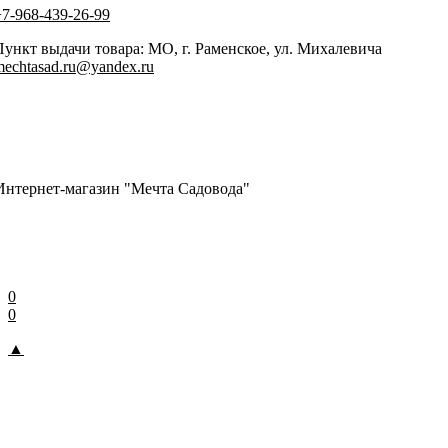
+7-968-439-26-99
Пункт выдачи товара: МО, г. Раменское, ул. Михалевича
mechtasad.ru@yandex.ru
Интернет-магазин "Мечта Садовода"
0
0
▲