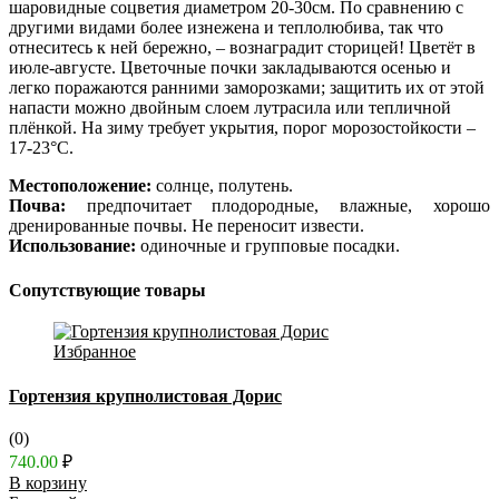
шаровидные соцветия диаметром 20-30см. По сравнению с
другими видами более изнежена и теплолюбива, так что
отнеситесь к ней бережно, – вознаградит сторицей! Цветёт в
июле-августе. Цветочные почки закладываются осенью и
легко поражаются ранними заморозками; защитить их от этой
напасти можно двойным слоем лутрасила или тепличной
плёнкой. На зиму требует укрытия, порог морозостойкости –
17-23°C.
Местоположение:
солнце, полутень.
Почва:
предпочитает плодородные, влажные, хорошо
дренированные почвы. Не переносит извести.
Использование:
одиночные и групповые посадки.
Сопутствующие товары
Избранное
Гортензия крупнолистовая Дорис
(0)
740.00
₽
В корзину