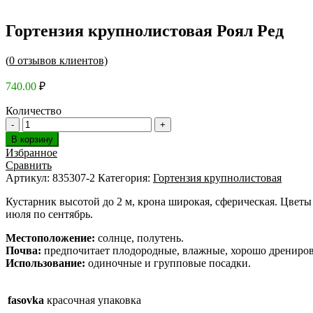
Гортензия крупнолистовая Роял Ред
(
0
отзывов клиентов)
740.00
₽
Количество
В корзину
Избранное
Сравнить
Артикул:
835307-2
Категория:
Гортензия крупнолистовая
Кустарник высотой до 2 м, крона широкая, сферическая. Цветы
июля по сентябрь.
Местоположение:
солнце, полутень.
Почва:
предпочитает плодородные, влажные, хорошо дрениров
Использование:
одиночные и групповые посадки.
fasovka
красочная упаковка