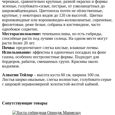
черешках, сравнительно крупные, разной окраски и формы:
зеленые, голубовато-сизые, пестрые, от узколанцетных до
широкояйцевидных. Цветоносы почти не облиственные,
крупные, у некоторых видов до 120 см высотой. Цветки
воронковидные или воронковидно-колокольчатые, сиреневые,
фиолетовые, реже белые, собраны в кистевидное, часто
однобокое соцветие.
Месторасположение:
теневыносливы, но есть гибриды,
способные расти под лучами солнца. На одном месте могут
расти более 20 лет.
Почва:
предпочитают слегка кислые, влажные почвы.
Использование:
эффектны в одиночных посадках на фоне
газона, особенно пестролистные формы. Подходит для
бордюров, рабаток, смешанных групп. Красивы около
водоемов.
Алватин Тейлор
– высота куста 60 см, ширина 100 см.
Листья ширко-овальные, слегка волнистые, голубовато-серые
с широкой неравномерной золотистой-желтой каймой.
Сопутствующие товары