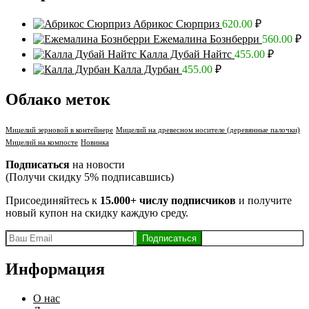
Абрикос Сюрприз
620.00
₽
Ежемалина Бознберри
560.00
₽
Калла Дубай Найтс
455.00
₽
Калла Дурбан
455.00
₽
Облако меток
Мицелий зерновой в контейнере
Мицелий на древесном носителе (деревянные палочки)
Мицелий на компосте
Новинка
Подписаться
на новости
(Получи скидку 5% подписавшись)
Присоединяйтесь к
15.000+ числу подписчиков
и получите
новый купон на скидку каждую среду.
Информация
О нас