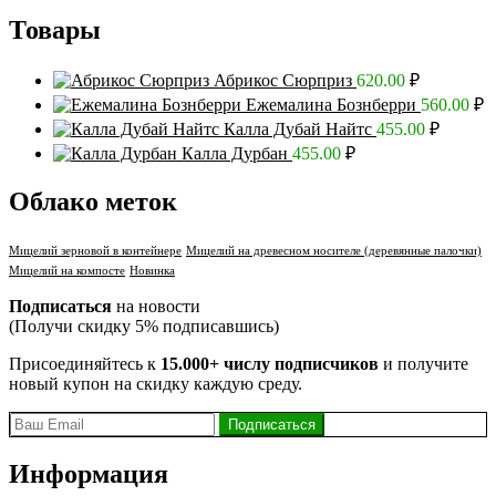
Товары
Абрикос Сюрприз
620.00
₽
Ежемалина Бознберри
560.00
₽
Калла Дубай Найтс
455.00
₽
Калла Дурбан
455.00
₽
Облако меток
Мицелий зерновой в контейнере
Мицелий на древесном носителе (деревянные палочки)
Мицелий на компосте
Новинка
Подписаться
на новости
(Получи скидку 5% подписавшись)
Присоединяйтесь к
15.000+ числу подписчиков
и получите
новый купон на скидку каждую среду.
Информация