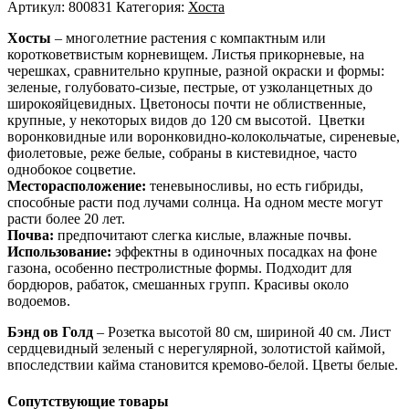
Артикул:
800831
Категория:
Хоста
Хосты
– многолетние растения с компактным или
коротковетвистым корневищем. Листья прикорневые, на
черешках, сравнительно крупные, разной окраски и формы:
зеленые, голубовато-сизые, пестрые, от узколанцетных до
широкояйцевидных. Цветоносы почти не облиственные,
крупные, у некоторых видов до 120 см высотой. Цветки
воронковидные или воронковидно-колокольчатые, сиреневые,
фиолетовые, реже белые, собраны в кистевидное, часто
однобокое соцветие.
Месторасположение:
теневыносливы, но есть гибриды,
способные расти под лучами солнца. На одном месте могут
расти более 20 лет.
Почва:
предпочитают слегка кислые, влажные почвы.
Использование:
эффектны в одиночных посадках на фоне
газона, особенно пестролистные формы. Подходит для
бордюров, рабаток, смешанных групп. Красивы около
водоемов.
Бэнд ов Голд
– Розетка высотой 80 см, шириной 40 см. Лист
сердцевидный зеленый с нерегулярной, золотистой каймой,
впоследствии кайма становится кремово-белой. Цветы белые.
Сопутствующие товары