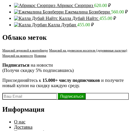
Абрикос Сюрприз
620.00
₽
Ежемалина Бознберри
560.00
₽
Калла Дубай Найтс
455.00
₽
Калла Дурбан
455.00
₽
Облако меток
Мицелий зерновой в контейнере
Мицелий на древесном носителе (деревянные палочки)
Мицелий на компосте
Новинка
Подписаться
на новости
(Получи скидку 5% подписавшись)
Присоединяйтесь к
15.000+ числу подписчиков
и получите
новый купон на скидку каждую среду.
Информация
О нас
Доставка