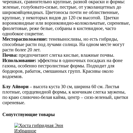
черешках, сравнительно крупные, разной окраски и формы:
зеленые, голубовато-сизые, пестрые, от узколанцетных до
широкояйцевидных. Цветоносы почти не облиственные,
крупные, у некоторых видов до 120 см высотой. Цветки
воронковидные или воронковидно-колокольчатые, сиреневые,
фиолетовые, реже белые, собраны в кистевидное, часто
однобокое соцветие.
Месторасположение:
теневыносливы, но есть гибриды,
способные расти под лучами солнца. На одном месте могут
расти более 20 лет.
Почва:
предпочитают слегка кислые, влажные почвы.
Использование:
эффектны в одиночных посадках на фоне
газона, особенно пестролистные формы. Подходит для
бордюров, рабаток, смешанных групп. Красивы около
водоемов.
Блу Айвори
– высота куста 30 см, ширина 60 см. Листья
плотные, сердцевидной формы, к кончикам слегка заужены,
по краю сливочно-белая кайма, центр – сизо-зеленый, цветки
сиреневые.
Сопутствующие товары
Избранное