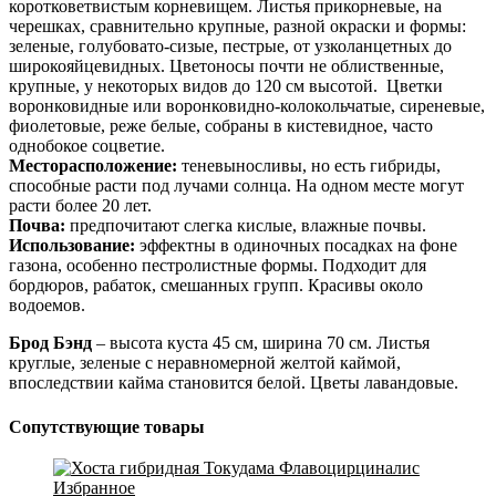
коротковетвистым корневищем. Листья прикорневые, на
черешках, сравнительно крупные, разной окраски и формы:
зеленые, голубовато-сизые, пестрые, от узколанцетных до
широкояйцевидных. Цветоносы почти не облиственные,
крупные, у некоторых видов до 120 см высотой. Цветки
воронковидные или воронковидно-колокольчатые, сиреневые,
фиолетовые, реже белые, собраны в кистевидное, часто
однобокое соцветие.
Месторасположение:
теневыносливы, но есть гибриды,
способные расти под лучами солнца. На одном месте могут
расти более 20 лет.
Почва:
предпочитают слегка кислые, влажные почвы.
Использование:
эффектны в одиночных посадках на фоне
газона, особенно пестролистные формы. Подходит для
бордюров, рабаток, смешанных групп. Красивы около
водоемов.
Брод Бэнд
– высота куста 45 см, ширина 70 см. Листья
круглые, зеленые с неравномерной желтой каймой,
впоследствии кайма становится белой. Цветы лавандовые.
Сопутствующие товары
Избранное