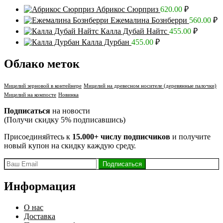
Абрикос Сюрприз
620.00
₽
Ежемалина Бознберри
560.00
₽
Калла Дубай Найтс
455.00
₽
Калла Дурбан
455.00
₽
Облако меток
Мицелий зерновой в контейнере
Мицелий на древесном носителе (деревянные палочки)
Мицелий на компосте
Новинка
Подписаться
на новости
(Получи скидку 5% подписавшись)
Присоединяйтесь к
15.000+ числу подписчиков
и получите
новый купон на скидку каждую среду.
Информация
О нас
Доставка