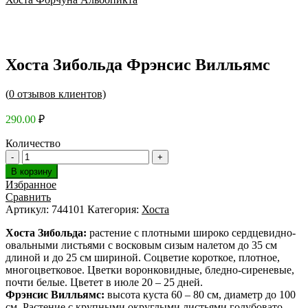
Хоста Зибольда Фрэнсис Вилльямс
(
0
отзывов клиентов)
290.00
₽
Количество
В корзину
Избранное
Сравнить
Артикул:
744101
Категория:
Хоста
Хоста Зибольда:
растение с плотными широко сердцевидно-
овальными листьями с восковым сизым налетом до 35 см
длиной и до 25 см шириной. Соцветие короткое, плотное,
многоцветковое. Цветки воронковидные, бледно-сиреневые,
почти белые. Цветет в июле 20 – 25 дней.
Фрэнсис Вилльямс:
высота куста 60 – 80 см, диаметр до 100
см. Растение с крупными округлыми листьями голубовато-