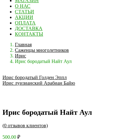
МАГАЗИН
О НАС
СТАТЬИ
АКЦИИ
ОПЛАТА
ДОСТАВКА
КОНТАКТЫ
Главная
Саженцы многолетников
Ирис
Ирис бородатый Найт Аул
Ирис бородатый Голден Эппл
Ирис луизианский Арабиан Байю
Ирис бородатый Найт Аул
(
0
отзывов клиентов)
500.00
₽