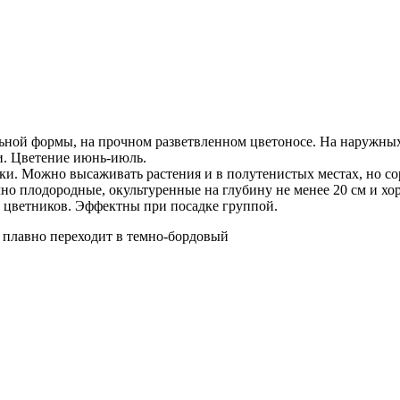
льной формы, на прочном разветвленном цветоносе. На наружных
и. Цветение июнь-июль.
ки. Можно высаживать растения и в полутенистых местах, но c
чно плодородные, окультуренные на глубину не менее 20 см и хо
 цветников. Эффектны при посадке группой.
к плавно переходит в темно-бордовый