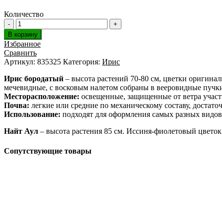
Количество
В корзину
Избранное
Сравнить
Артикул:
835325
Категория:
Ирис
Ирис бородатый
– высота растений 70-80 см, цветки оригина
мечевидные, с восковым налетом собраны в вееровидные пучк
Месторасположение:
освещенные, защищенные от ветра участ
Почва:
легкие или средние по механическому составу, достато
Использование:
подходят для оформления самых разных видов
Найт Аул
– высота растения 85 см. Иссиня-фиолетовый цвето
Сопутствующие товары