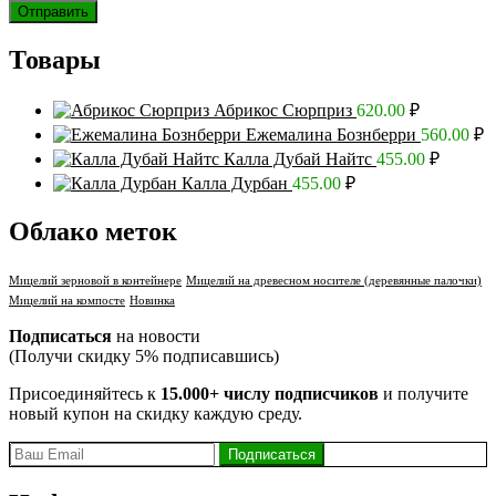
Товары
Абрикос Сюрприз
620.00
₽
Ежемалина Бознберри
560.00
₽
Калла Дубай Найтс
455.00
₽
Калла Дурбан
455.00
₽
Облако меток
Мицелий зерновой в контейнере
Мицелий на древесном носителе (деревянные палочки)
Мицелий на компосте
Новинка
Подписаться
на новости
(Получи скидку 5% подписавшись)
Присоединяйтесь к
15.000+ числу подписчиков
и получите
новый купон на скидку каждую среду.