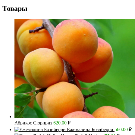
Товары
Абрикос Сюрприз
620.00
₽
Ежемалина Бознберри
560.00
₽