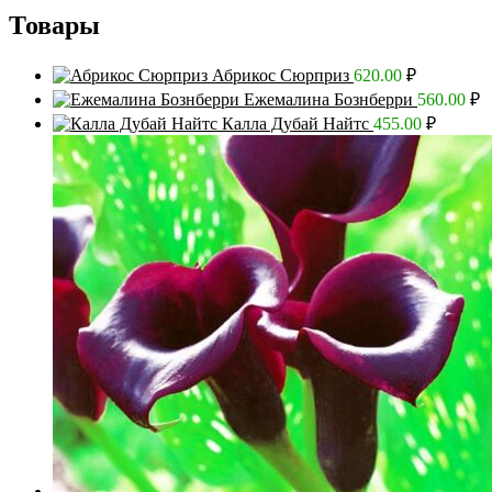
Товары
Абрикос Сюрприз
620.00
₽
Ежемалина Бознберри
560.00
₽
Калла Дубай Найтс
455.00
₽