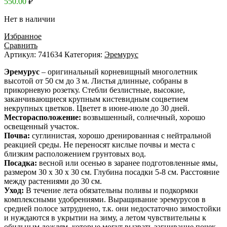
550.00
₽
Нет в наличии
Избранное
Сравнить
Артикул:
741634
Категория:
Эремурус
Эремурус
– оригинальный корневищный многолетник
высотой от 50 см до 3 м. Листья длинные, собраны в
прикорневую розетку. Стебли безлистные, высокие,
заканчивающиеся крупным кистевидным соцветием
некрупных цветков. Цветет в июне-июле до 30 дней.
Месторасположение:
возвышенный, солнечный, хорошо
освещенный участок.
Почва:
суглинистая, хорошо дренированная с нейтральной
реакцией среды. Не переносят кислые почвы и места с
близким расположением грунтовых вод.
Посадка:
весной или осенью в заранее подготовленные ямы,
размером 30 х 30 х 30 см. Глубина посадки 5-8 см. Расстояние
между растениями до 30 см.
Уход:
В течение лета обязательны поливы и подкормки
комплексными удобрениями. Выращивание эремурусов в
средней полосе затруднено, т.к. они недостаточно зимостойки
и нуждаются в укрытии на зиму, а летом чувствительны к
обильным дождям, которые могут вызвать загнивание почек