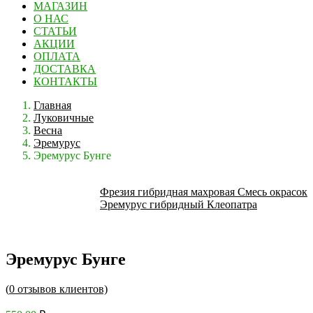
МАГАЗИН
О НАС
СТАТЬИ
АКЦИИ
ОПЛАТА
ДОСТАВКА
КОНТАКТЫ
Главная
Луковичные
Весна
Эремурус
Эремурус Бунге
Фрезия гибридная махровая Смесь окрасок
Эремурус гибридный Клеопатра
Эремурус Бунге
(
0
отзывов клиентов)