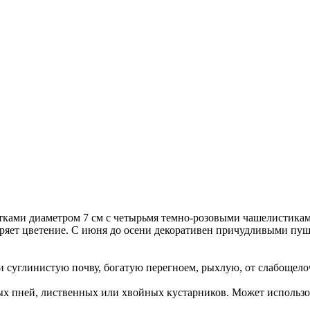
тками диаметром 7 см с четырьмя темно-розовыми чашелистика
торяет цветение. С июня до осени декоративен причудливыми пу
суглинистую почву, богатую перегноем, рыхлую, от слабощело
ых пней, лиственных или хвойных кустарников. Может использо