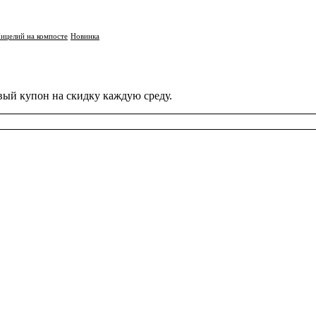
ицелий на компосте
Новинка
вый купон на скидку каждую среду.