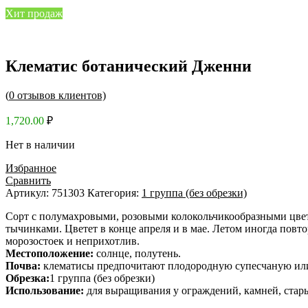
Хит продаж
Клематис ботанический Дженни
(
0
отзывов клиентов)
1,720.00
₽
Нет в наличии
Избранное
Сравнить
Артикул:
751303
Категория:
1 группа (без обрезки)
Сорт с полумахровыми, розовыми колокольчикообразными цве
тычинками. Цветет в конце апреля и в мае. Летом иногда пов
морозостоек и неприхотлив.
Местоположение:
солнце, полутень.
Почва:
клематисы предпочитают плодородную супесчаную или 
Обрезка:
1 группа (без обрезки)
Использование:
для выращивания у ограждений, камней, стар