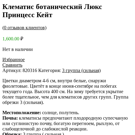
Клематис ботанический Люкс
Принцесс Кейт
(
0
отзывов клиентов)
1,600.00
₽
Нет в наличии
Избранное
Сравнить
Артикул:
820316
Категория:
3 группа (сильная)
Цветки диаметром 4-6 см, внутри белые, снаружи
фиолетовые. Цветёт в конце июня-сентябре на побегах
текущего года. Высота 400 см. На зиму требуется укрытие
более тщательное, чем для клематисов других групп. Группа
обрезки 3 (сильная).
Местоположение:
солнце, полутень.
Почва:
клематисы предпочитают плодородную супесчаную
или суглинистую почву, богатую перегноем, рыхлую, от
слабощелочной до слабокислой реакции.
Обрезка:
3 группа ( сильная )