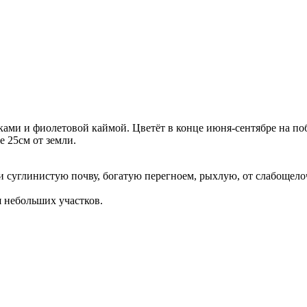
ми и фиолетовой каймой. Цветёт в конце июня-сентябре на побе
е 25см от земли.
суглинистую почву, богатую перегноем, рыхлую, от слабощело
я небольших участков.