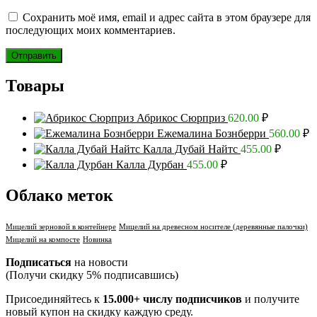
Сохранить моё имя, email и адрес сайта в этом браузере для
последующих моих комментариев.
Товары
Абрикос Сюрприз
620.00
₽
Ежемалина Бознберри
560.00
₽
Калла Дубай Найтс
455.00
₽
Калла Дурбан
455.00
₽
Облако меток
Мицелий зерновой в контейнере
Мицелий на древесном носителе (деревянные палочки)
Мицелий на компосте
Новинка
Подписаться
на новости
(Получи скидку 5% подписавшись)
Присоединяйтесь к
15.000+ числу подписчиков
и получите
новый купон на скидку каждую среду.