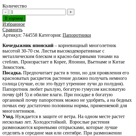
Количество
В корзину
Избранное
Сравнить
Артикул:
744558
Категория:
Папоротники
Кочедыжник японский
– корневищный многолетник
высотой 30-70 см. Листья высокодекоративные с
металлическим блеском и красно-багряными тонами на
стеблях. Произрастает в Корее, Японии, Вьетнаме и Китае
Зимостоек.
Посадка.
Предпочитает расти в тени, но для проявления его
красноватых расцветок растение должно получать немного
солнца (лучше, если это будут утренние лучи до полудня).
Папоротник любит рыхлую, богатую гумусом кисловатую
почву (pH 5) и обилие влаги. При посадке в богатую
органикой почву папоротник можно не удобрять, а на бедных
почвах ему достаточно половины нормы, применяемой для
многолетников.
Уход.
Нуждается в защите от ветра. На одном месте растет
несколько лет. Холодостойкий. Взрослые растения
размножаются корневыми отпрысками, которые лучше
отделять в середине мая или сентябре. При размножении