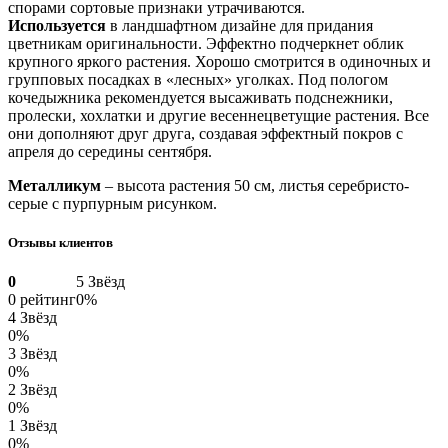
спорами сортовые признаки утрачиваются.
Используется
в ландшафтном дизайне для придания
цветникам оригинальности. Эффектно подчеркнет облик
крупного яркого растения. Хорошо смотрится в одиночных и
групповых посадках в «лесных» уголках. Под пологом
кочедыжника рекомендуется высаживать подснежники,
пролески, хохлатки и другие весеннецветущие растения. Все
они дополняют друг друга, создавая эффектный покров с
апреля до середины сентября.
Металликум
– высота растения 50 см, листья серебристо-
серые с пурпурным рисунком.
Отзывы клиентов
0
5 Звёзд
0 рейтинг
0%
4 Звёзд
0%
3 Звёзд
0%
2 Звёзд
0%
1 Звёзд
0%