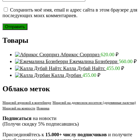
Сохранить моё имя, email и адрес сайта в этом браузере для
последующих моих комментариев.
Товары
Абрикос Сюрприз
620.00
₽
Ежемалина Бознберри
560.00
₽
Калла Дубай Найтс
455.00
₽
Калла Дурбан
455.00
₽
Облако меток
Мицелий зерновой в контейнере
Мицелий на древесном носителе (деревянные палочки)
Мицелий на компосте
Новинка
Подписаться
на новости
(Получи скидку 5% подписавшись)
Присоединяйтесь к
15.000+ числу подписчиков
и получите