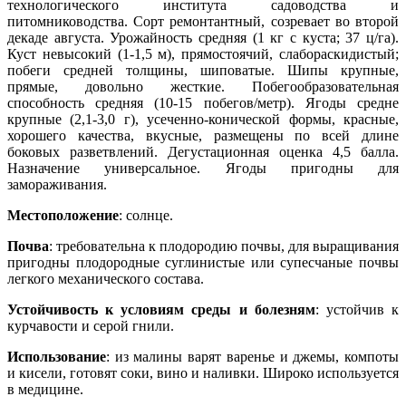
технологического института садоводства и
питомниководства. Сорт ремонтантный, созревает во второй
декаде августа. Урожайность средняя (1 кг с куста; 37 ц/га).
Куст невысокий (1-1,5 м), прямостоячий, слабораскидистый;
побеги средней толщины, шиповатые. Шипы крупные,
прямые, довольно жесткие. Побегообразовательная
способность средняя (10-15 побегов/метр). Ягоды средне
крупные (2,1-3,0 г), усеченно-конической формы, красные,
хорошего качества, вкусные, размещены по всей длине
боковых разветвлений. Дегустационная оценка 4,5 балла.
Назначение универсальное. Ягоды пригодны для
замораживания.
Местоположение
: солнце.
Почва
: требовательна к плодородию почвы, для выращивания
пригодны плодородные суглинистые или супесчаные почвы
легкого механического состава.
Устойчивость к условиям среды и болезням
: устойчив к
курчавости и серой гнили.
Использование
: из малины варят варенье и джемы, компоты
и кисели, готовят соки, вино и наливки. Широко используется
в медицине.