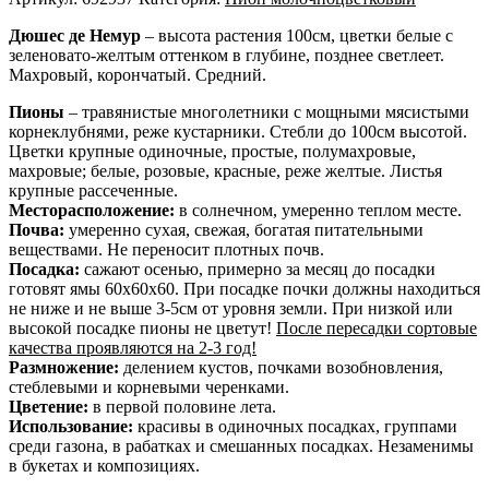
Дюшес де Немур
– высота растения 100см, цветки белые с
зеленовато-желтым оттенком в глубине, позднее светлеет.
Махровый, корончатый. Средний.
Пионы
– травянистые многолетники с мощными мясистыми
корнеклубнями, реже кустарники. Стебли до 100см высотой.
Цветки крупные одиночные, простые, полумахровые,
махровые; белые, розовые, красные, реже желтые. Листья
крупные рассеченные.
Месторасположение:
в солнечном, умеренно теплом месте.
Почва:
умеренно сухая, свежая, богатая питательными
веществами. Не переносит плотных почв.
Посадка:
сажают осенью, примерно за месяц до посадки
готовят ямы 60х60х60. При посадке почки должны находиться
не ниже и не выше 3-5см от уровня земли. При низкой или
высокой посадке пионы не цветут!
После пересадки сортовые
качества проявляются на 2-3 год!
Размножение:
делением кустов, почками возобновления,
стеблевыми и корневыми черенками.
Цветение:
в первой половине лета.
Использование:
красивы в одиночных посадках, группами
среди газона, в рабатках и смешанных посадках. Незаменимы
в букетах и композициях.