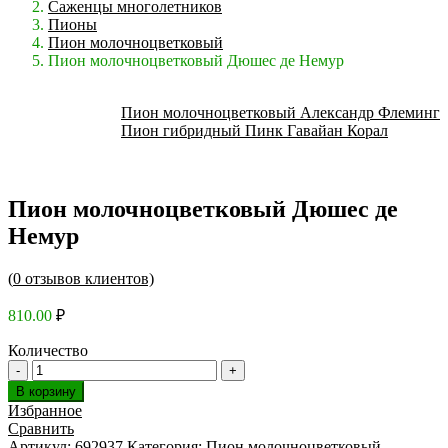
Саженцы многолетников
Пионы
Пион молочноцветковый
Пион молочноцветковый Дюшес де Немур
Пион молочноцветковый Александр Флеминг
Пион гибридный Пинк Гавайан Корал
Пион молочноцветковый Дюшес де
Немур
(
0
отзывов клиентов)
810.00
₽
Количество
В корзину
Избранное
Сравнить
Артикул:
692937
Категория:
Пион молочноцветковый