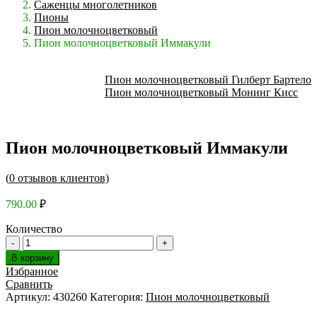
Саженцы многолетников
Пионы
Пион молочноцветковый
Пион молочноцветковый Иммакули
Пион молочноцветковый Гилберт Бартело
Пион молочноцветковый Монинг Кисс
Пион молочноцветковый Иммакули
(
0
отзывов клиентов)
790.00
₽
Количество
В корзину
Избранное
Сравнить
Артикул:
430260
Категория:
Пион молочноцветковый