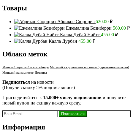
Товары
Абрикос Сюрприз
620.00
₽
Ежемалина Бознберри
560.00
₽
Калла Дубай Найтс
455.00
₽
Калла Дурбан
455.00
₽
Облако меток
Мицелий зерновой в контейнере
Мицелий на древесном носителе (деревянные палочки)
Мицелий на компосте
Новинка
Подписаться
на новости
(Получи скидку 5% подписавшись)
Присоединяйтесь к
15.000+ числу подписчиков
и получите
новый купон на скидку каждую среду.
Информация