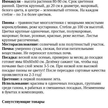
Иммакули
– высота растения 80-90 см. Срок цветения
ранний. Цветок крупный, до 20 см в диаметре, махровый,
белого цвета, в центре – зеленоватый оттенок. На каждом
стебле – по 3 и более цветков.
Пионы
– травянистые многолетники с мощными мясистыми
корнеклубнями, реже кустарники. Стебли до 100 см высотой.
Цветки крупные одиночные, простые, полумахровые,
махровые; белые, розовые, красные, реже желтые. Листья
крупные рассеченные.
Месторасположение:
солнечный или полутенистый участок.
Почва:
умеренно сухая, свежая, богатая питательными
веществами. Не переносит плотных почв.
Посадка:
весной или осенью, примерно за месяц до посадки
готовят ямы 60х60х60 см. Делёнку сажают так, чтобы над
почками был слой земли 3-5 см. При низкой или высокой
посадке пионы не цветут! После пересадки сортовые качества
проявляются на 2-3 год!
Цветение:
в первой половине лета.
Использование:
красивы в одиночных посадках, группами
среди газона, в рабатках и смешанных посадках. Незаменимы
в букетах и композициях.
Сопутствующие товары