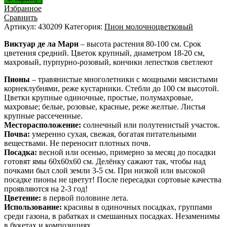
Избранное
Сравнить
Артикул:
430209
Категория:
Пион молочноцветковый
Виктуар де ла Марн
– высота растения 80-100 см. Срок
цветения средний. Цветок крупный, диаметром 18-20 см,
махровый, пурпурно-розовый, кончики лепестков светлеют
Пионы
– травянистые многолетники с мощными мясистыми
корнеклубнями, реже кустарники. Стебли до 100 см высотой.
Цветки крупные одиночные, простые, полумахровые,
махровые; белые, розовые, красные, реже желтые. Листья
крупные рассеченные.
Месторасположение:
солнечный или полутенистый участок.
Почва:
умеренно сухая, свежая, богатая питательными
веществами. Не переносит плотных почв.
Посадка:
весной или осенью, примерно за месяц до посадки
готовят ямы 60х60х60 см. Делёнку сажают так, чтобы над
почками был слой земли 3-5 см. При низкой или высокой
посадке пионы не цветут! После пересадки сортовые качества
проявляются на 2-3 год!
Цветение:
в первой половине лета.
Использование:
красивы в одиночных посадках, группами
среди газона, в рабатках и смешанных посадках. Незаменимы
в букетах и композициях.