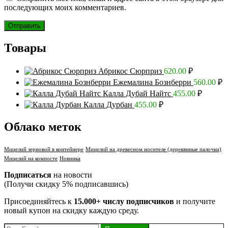
последующих моих комментариев.
Товары
Абрикос Сюрприз
620.00
₽
Ежемалина Бознберри
560.00
₽
Калла Дубай Найтс
455.00
₽
Калла Дурбан
455.00
₽
Облако меток
Мицелий зерновой в контейнере
Мицелий на древесном носителе (деревянные палочки)
Мицелий на компосте
Новинка
Подписаться
на новости
(Получи скидку 5% подписавшись)
Присоединяйтесь к
15.000+ числу подписчиков
и получите
новый купон на скидку каждую среду.