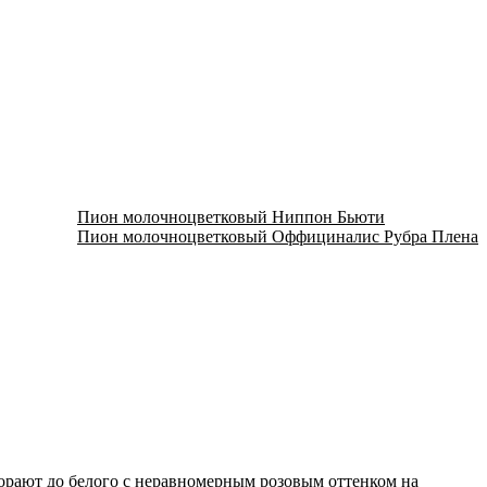
Пион молочноцветковый Ниппон Бьюти
Пион молочноцветковый Оффициналис Рубра Плена
горают до белого с неравномерным розовым оттенком на