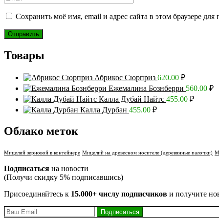
Сохранить моё имя, email и адрес сайта в этом браузере д
Товары
Абрикос Сюрприз
620.00
₽
Ежемалина Бознберри
560.00
₽
Калла Дубай Найтс
455.00
₽
Калла Дурбан
455.00
₽
Облако меток
Мицелий зерновой в контейнере
Мицелий на древесном носителе (деревянные палочки)
М
Подписаться
на новости
(Получи скидку 5% подписавшись)
Присоединяйтесь к
15.000+ числу подписчиков
и получите но