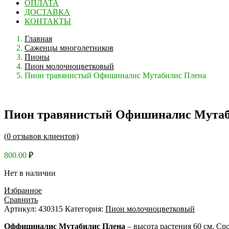
ОПЛАТА
ДОСТАВКА
КОНТАКТЫ
Главная
Саженцы многолетников
Пионы
Пион молочноцветковый
Пион травянистый Офишиналис Мутабилис Плена
Пион травянистый Офишиналис Мутаб
(
0
отзывов клиентов)
800.00
₽
Нет в наличии
Избранное
Сравнить
Артикул:
430315
Категория:
Пион молочноцветковый
Оффициналис Мутабилис
Плена
– высота растения 60 см. Ср