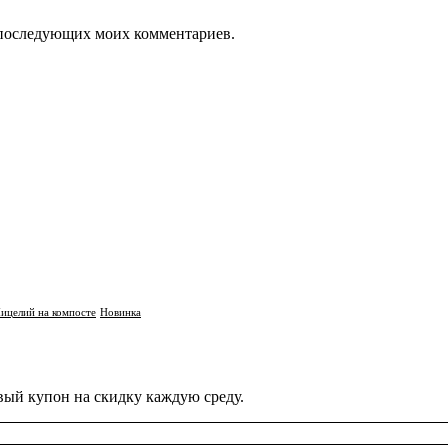
ля последующих моих комментариев.
ицелий на компосте
Новинка
вый купон на скидку каждую среду.