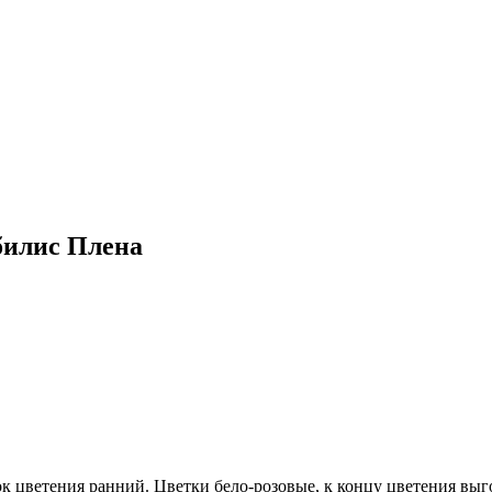
илис Плена
ок цветения ранний. Цветки бело-розовые, к концу цветения вы