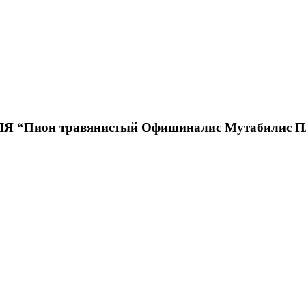
Пион травянистый Офишиналис Мутабилис П