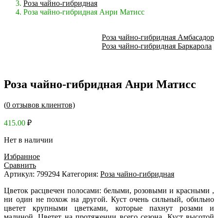
Роза чайно-гибридная
Роза чайно-гибридная Анри Матисс
Роза чайно-гибридная Амбасадор
Роза чайно-гибридная Баркарола
Роза чайно-гибридная Анри Матисс
(
0
отзывов клиентов)
415.00
₽
Нет в наличии
Избранное
Сравнить
Артикул:
799294
Категория:
Роза чайно-гибридная
Цветок расцвечен полосами: белыми, розовыми и красными ,
ни один не похож на другой. Куст очень сильный, обильно
цветет крупными цветками, которые пахнут розами и
малиной. Цветет на протяжении всего сезона. Куст высотой