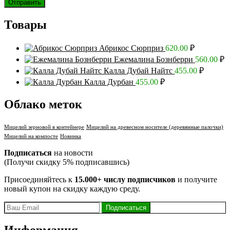
Товары
Абрикос Сюрприз
620.00
₽
Ежемалина Бознберри
560.00
₽
Калла Дубай Найтс
455.00
₽
Калла Дурбан
455.00
₽
Облако меток
Мицелий зерновой в контейнере
Мицелий на древесном носителе (деревянные палочки)
Мицелий на компосте
Новинка
Подписаться
на новости
(Получи скидку 5% подписавшись)
Присоединяйтесь к
15.000+ числу подписчиков
и получите
новый купон на скидку каждую среду.