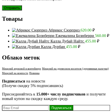
Товары
Абрикос Сюрприз
620.00
₽
Ежемалина Бознберри
560.00
₽
Калла Дубай Найтс
455.00
₽
Калла Дурбан
455.00
₽
Облако меток
Мицелий зерновой в контейнере
Мицелий на древесном носителе (деревянные палочки)
Мицелий на компосте
Новинка
Подписаться
на новости
(Получи скидку 5% подписавшись)
Присоединяйтесь к
15.000+ числу подписчиков
и получите
новый купон на скидку каждую среду.