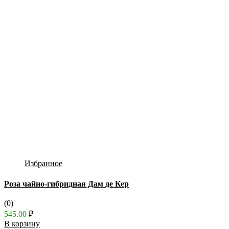
Избранное
Роза чайно-гибридная Дам де Кер
(0)
545.00
₽
В корзину