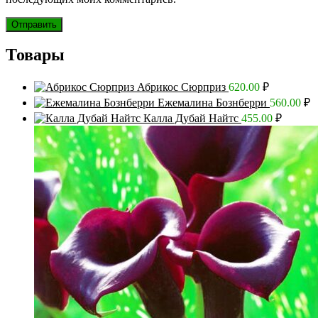
Товары
Абрикос Сюрприз
620.00
₽
Ежемалина Бознберри
560.00
₽
Калла Дубай Найтс
455.00
₽