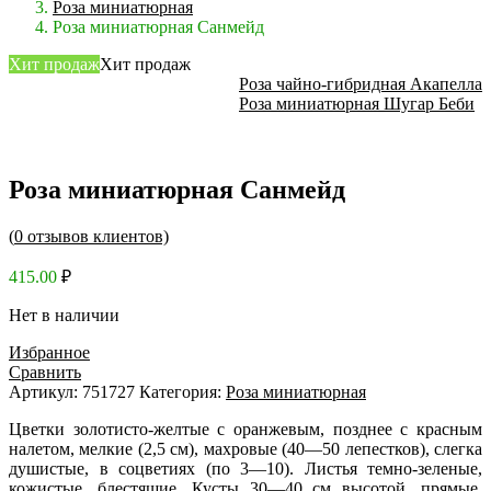
Роза миниатюрная
Роза миниатюрная Санмейд
Хит продаж
Хит продаж
Роза чайно-гибридная Акапелла
Роза миниатюрная Шугар Беби
Роза миниатюрная Санмейд
(
0
отзывов клиентов)
415.00
₽
Нет в наличии
Избранное
Сравнить
Артикул:
751727
Категория:
Роза миниатюрная
Цветки золотисто-желтые с оранжевым, позднее с красным
налетом, мелкие (2,5 см), махровые (40—50 лепестков), слегка
душистые, в соцветиях (по 3—10). Листья темно-зеленые,
кожистые, блестящие. Кусты 30—40 см высотой, прямые,