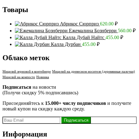
Товары
Абрикос Сюрприз
620.00
₽
Ежемалина Бознберри
560.00
₽
Калла Дубай Найтс
455.00
₽
Калла Дурбан
455.00
₽
Облако меток
Мицелий зерновой в контейнере
Мицелий на древесном носителе (деревянные палочки)
Мицелий на компосте
Новинка
Подписаться
на новости
(Получи скидку 5% подписавшись)
Присоединяйтесь к
15.000+ числу подписчиков
и получите
новый купон на скидку каждую среду.
Информация