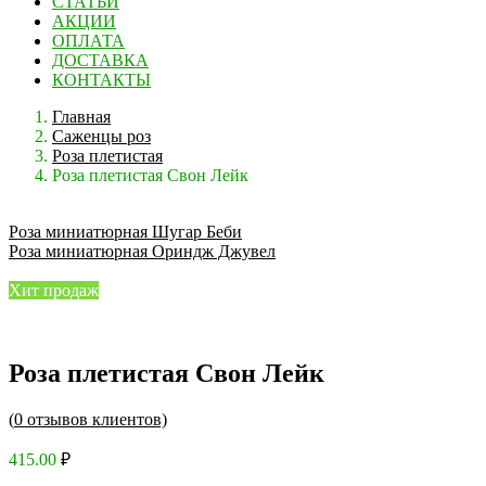
СТАТЬИ
АКЦИИ
ОПЛАТА
ДОСТАВКА
КОНТАКТЫ
Главная
Саженцы роз
Роза плетистая
Роза плетистая Свон Лейк
Роза миниатюрная Шугар Беби
Роза миниатюрная Ориндж Джувел
Хит продаж
Роза плетистая Свон Лейк
(
0
отзывов клиентов)
415.00
₽