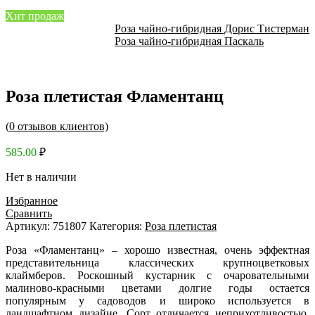
Хит продаж
Роза чайно-гибридная Дорис Тистерман
Роза чайно-гибридная Паскаль
Роза плетистая Фламентанц
(
0
отзывов клиентов)
585.00
₽
Нет в наличии
Избранное
Сравнить
Артикул:
751807
Категория:
Роза плетистая
Роза «Фламентанц» – хорошо известная, очень эффектная
представительница классических крупноцветковых
клаймберов. Роскошный кустарник с очаровательными
малиново-красными цветами долгие годы остается
популярным у садоводов и широко используется в
ландшафтном дизайне. Сорт отличается неприхотливостью,