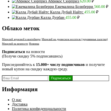
Абрикос Сюрприз
620.00
₽
Ежемалина Бознберри
560.00
₽
Калла Дубай Найтс
455.00
₽
Калла Дурбан
455.00
₽
Облако меток
Мицелий зерновой в контейнере
Мицелий на древесном носителе (деревянные палочки)
Мицелий на компосте
Новинка
Подписаться
на новости
(Получи скидку 5% подписавшись)
Присоединяйтесь к
15.000+ числу подписчиков
и получите
новый купон на скидку каждую среду.
Информация
О нас
Доставка
Политика конфиденциальности