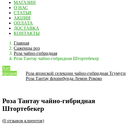
МАГАЗИН
О НАС
СТАТЬИ
АКЦИИ
ОПЛАТА
ДОСТАВКА
КОНТАКТЫ
Главная
Саженцы роз
Роза чайно-гибридная
Роза Тантау чайно-гибридная Штортебекер
Хит
продаж
Роза японской селекции чайно-гибридная Тсумуги
Роза Тантау флорибунда Лемон Рококо
Роза Тантау чайно-гибридная
Штортебекер
(
0
отзывов клиентов)