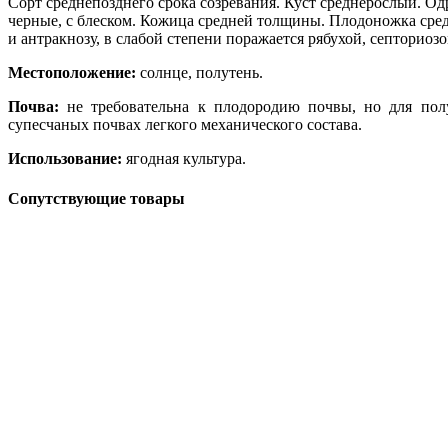
Сорт среднепозднего срока созревания. Куст среднерослый. Одр
черные, с блеском. Кожица средней толщины. Плодоножка средн
и антракнозу, в слабой степени поражается рябухой, септориозо
Местоположение:
солнце, полутень.
Почва:
не требовательна к плодородию почвы, но для по
супесчаных почвах легкого механического состава.
Использование:
ягодная культура.
Сопутствующие товары