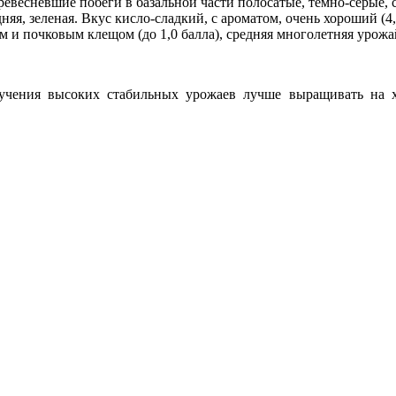
евесневшие побеги в базальной части полосатые, темно-серые, с
яя, зеленая. Вкус кисло-сладкий, с ароматом, очень хороший (4
м и почковым клещом (до 1,0 балла), средняя многолетняя урожай
лучения высоких стабильных урожаев лучше выращивать на 