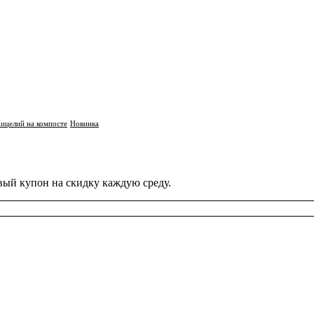
ицелий на компосте
Новинка
вый купон на скидку каждую среду.