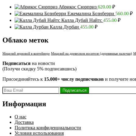
Абрикос Сюрприз
620.00
₽
Ежемалина Бознберри
560.00
₽
Калла Дубай Найтс
455.00
₽
Калла Дурбан
455.00
₽
Облако меток
Мицелий зерновой в контейнере
Мицелий на древесном носителе (деревянные палочки)
М
Подписаться
на новости
(Получи скидку 5% подписавшись)
Присоединяйтесь к
15.000+ числу подписчиков
и получите но
Информация
О нас
Доставка
Политика конфиденциальности
Условия использования