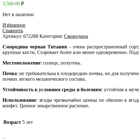
3,500.00
₽
Нет в наличии
Избранное
Сравнить
Артикул:
672288
Категория:
Смородина
Смородина черная Титания
– очень распространенный сорт,
крупные кисти. Созревает более или менее одновременно. По
Местоположение
: солнце, полутень.
Почва
: не требовательна к плодородию почвы, но для получ
почвах легкого механического состава.
Устойчивость к условиям среды и болезням
: устойчив к муч
Использование
: ягоды чрезвычайно ценны по обилию в ягодах
конфет. Ценное лекарственное растение.
Возраст
5 лет