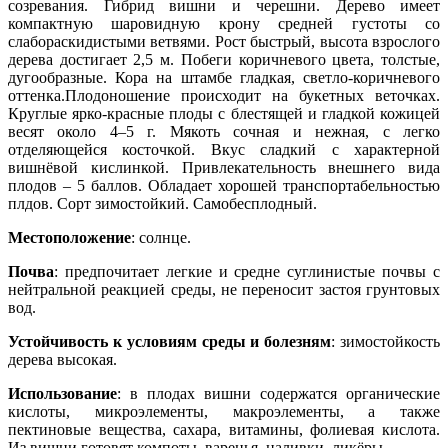
созревания. Гибрид вишни и черешни. Дерево имеет
компактную шаровидную крону средней густоты со
слабораскидистыми ветвями. Рост быстрый, высота взрослого
дерева достигает 2,5 м. Побеги коричневого цвета, толстые,
дугообразные. Кора на штамбе гладкая, светло-коричневого
оттенка.Плодоношение происходит на букетных веточках.
Круглые ярко-красные плоды с блестящей и гладкой кожицей
весят около 4–5 г. Мякоть сочная и нежная, с легко
отделяющейся косточкой. Вкус сладкий с характерной
вишнёвой кислинкой. Привлекательность внешнего вида
плодов ‒ 5 баллов. Обладает хорошей транспортабельностью
плдов. Сорт зимостойкий. Самобесплодный.
Местоположение
: солнце.
Почва
: предпочитает легкие и средне суглинистые почвы с
нейтральной реакцией среды, не переносит застоя грунтовых
вод.
Устойчивость к условиям среды и болезням
: зимостойкость
дерева высокая.
Использование
: в плодах вишни содержатся органические
кислоты, микроэлементы, макроэлементы, а также
пектиновые вещества, сахара, витамины, фолиевая кислота.
Из вишни готовят компоты, варенья, наливки, ликёры.