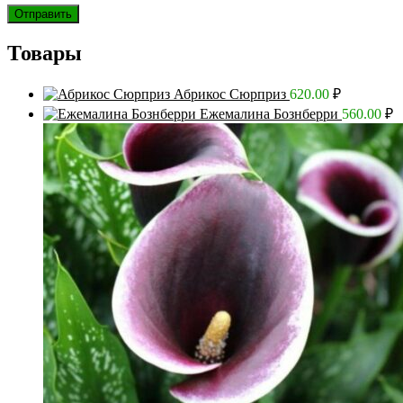
Товары
Абрикос Сюрприз
620.00
₽
Ежемалина Бознберри
560.00
₽