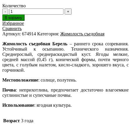
Количество
В корзину
Избранное
Сравнить
Артикул:
674914
Категория:
Жимолость съедобная
Жимолость съедобная Берель
– раннего срока созревания.
Устойчивый к осыпанию. Технического назначения.
Среднерослый, среднераскидистый куст. Ягоды мелкие,
средней массой (0,45 г), конической формы, почти черного
цвета, с голубым налетом, кисло-сладкого, хорошего вкуса, с
горчинкой.
Местоположение
: солнце, полутень.
Почва
: неприхотлива, предпочитает достаточно влагоемкие
суглинистые и супесчаные почвы.
Использование
: ягодная культура.
Возраст
3 года