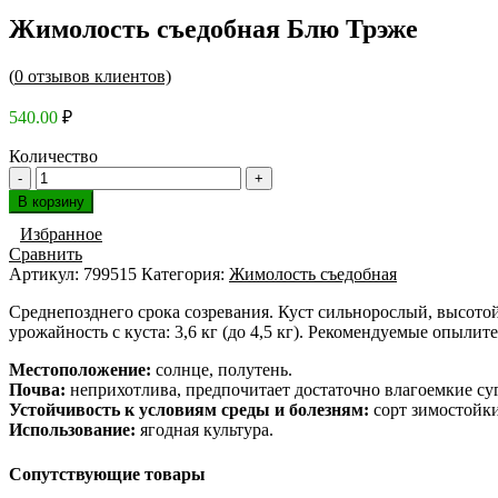
Жимолость съедобная Блю Трэже
(
0
отзывов клиентов)
540.00
₽
Количество
В корзину
Избранное
Сравнить
Артикул:
799515
Категория:
Жимолость съедобная
Среднепозднего срока созревания. Куст сильнорослый, высотой
урожайность с куста: 3,6 кг (до 4,5 кг). Рекомендуемые опыл
Местоположение:
солнце, полутень.
Почва:
неприхотлива, предпочитает достаточно влагоемкие су
Устойчивость к условиям среды и болезням:
сорт зимостойки
Использование:
ягодная культура.
Сопутствующие товары