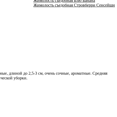
Жимолость съедобная Блю Банана
Жимолость съедобная Стровберри Сенсейшн
ые, длиной до 2,5-3 см, очень сочные, ароматные. Средняя
ической уборки.