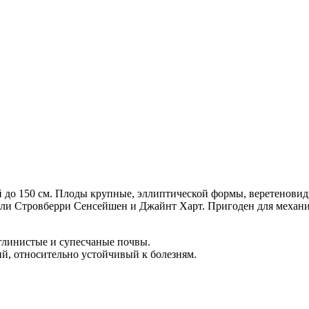
 до 150 см. Плоды крупные, эллиптической формы, веретеновидн
ители Стровберри Сенсейшен и Джайнт Харт. Пригоден для механ
глинистые и супесчаные почвы.
й, относительно устойчивый к болезням.