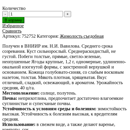
Количество
В корзину
Избранное
Сравнить
Артикул:
752752
Категория:
Жимолость съедобная
Получен в ВНИИР им. Н.И. Вавилова. Среднего срока
созревания. Куст сильнорослый. Среднераскидистый, не
густой. Побеги толстые, прямые, светло-зеленые,
неопушенные Ягоды крупные, 1,2 г, одномерные, удлиненно-
овальной изогнутой формы, с заостренной верхушкой и
основанием. Кожица голубовато-синяя, со слабым восковым
налетом, толстая. Мякоть плотная, хрящеватая. Вкус
отличный, сладкий, освежающий, в ароматом. Урожайность
средняя, 40 ц/га.
Местоположение:
солнце, полутень.
Почва:
неприхотлива, предпочитает достаточно влагоемкие
суглинистые и супесчаные почвы.
Устойчивость к условиям среды и болезням:
зимостойкость
высокая. Устойчивость к болезням высокая, к вредителям
средняя.
Использование:
в свежем виде, а также делают варенье,
компоты, сок.