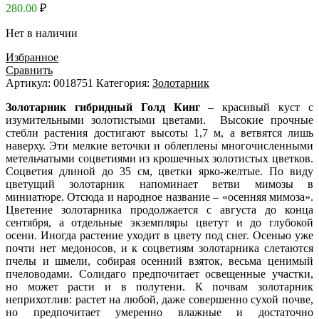
280.00
₽
Нет в наличии
Избранное
Сравнить
Артикул:
0018751
Категория:
Золотарник
Золотарник гибридный Голд Кинг
– красивый куст с
изумительными золотистыми цветами. Высокие прочные
стебли растения достигают высоты 1,7 м, а ветвятся лишь
наверху. Эти мелкие веточки и облеплены многочисленными
метельчатыми соцветиями из крошечных золотистых цветков.
Соцветия длиной до 35 см, цветки ярко-желтые. По виду
цветущий золотарник напоминает ветви мимозы в
миниатюре. Отсюда и народное название – «осенняя мимоза».
Цветение золотарника продолжается с августа до конца
сентября, а отдельные экземпляры цветут и до глубокой
осени. Иногда растение уходит в цвету под снег. Осенью уже
почти нет медоносов, и к соцветиям золотарника слетаются
пчелы и шмели, собирая осенний взяток, весьма ценимый
пчеловодами. Солидаго предпочитает освещенные участки,
но может расти и в полутени. К почвам золотарник
неприхотлив: растет на любой, даже совершенно сухой почве,
но предпочитает умеренно влажные и достаточно