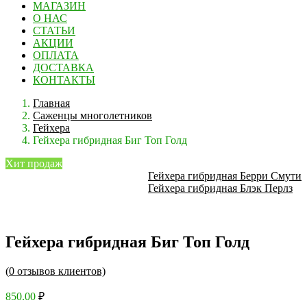
МАГАЗИН
О НАС
СТАТЬИ
АКЦИИ
ОПЛАТА
ДОСТАВКА
КОНТАКТЫ
Главная
Саженцы многолетников
Гейхера
Гейхера гибридная Биг Топ Голд
Хит продаж
Гейхера гибридная Берри Смути
Гейхера гибридная Блэк Перлз
Гейхера гибридная Биг Топ Голд
(
0
отзывов клиентов)
850.00
₽