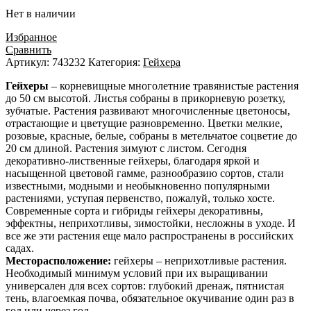
Нет в наличии
Избранное
Сравнить
Артикул:
743232
Категория:
Гейхера
Гейхеры
– корневищные многолетние травянистые растения
до 50 см высотой. Листья собраны в прикорневую розетку,
зубчатые. Растения развивают многочисленные цветоносы,
отрастающие и цветущие разновременно. Цветки мелкие,
розовые, красные, белые, собраны в метельчатое соцветие до
20 см длиной. Растения зимуют с листом. Сегодня
декоративно-лиственные гейхеры, благодаря яркой и
насыщенной цветовой гамме, разнообразию сортов, стали
известными, модными и необыкновенно популярными
растениями, уступая первенство, пожалуй, только хосте.
Современные сорта и гибриды гейхеры декоративны,
эффектны, неприхотливы, зимостойки, несложны в уходе. И
все же эти растения еще мало распространены в российских
садах.
Месторасположение:
гейхеры – неприхотливые растения.
Необходимый минимум условий при их выращивании
универсален для всех сортов: глубокий дренаж, пятнистая
тень, влагоемкая почва, обязательное окучивание один раз в
год или через год.