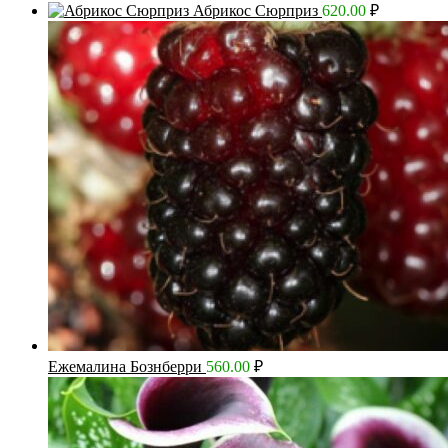
Абрикос Сюрприз
620.00
₽
Ежемалина Бознберри
560.00
₽