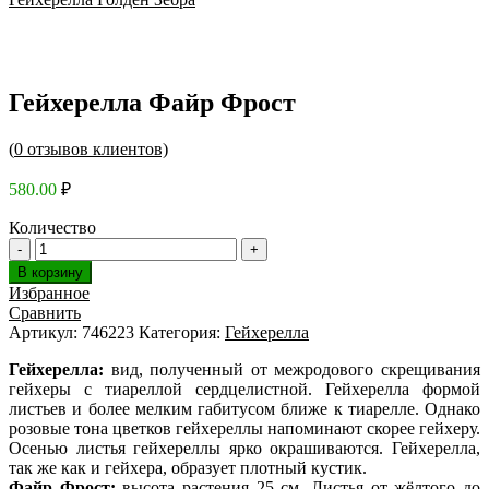
Гейхерелла Файр Фрост
(
0
отзывов клиентов)
580.00
₽
Количество
В корзину
Избранное
Сравнить
Артикул:
746223
Категория:
Гейхерелла
Гейхерелла:
вид, полученный от межродового скрещивания
гейхеры с тиареллой сердцелистной. Гейхерелла формой
листьев и более мелким габитусом ближе к тиарелле. Однако
розовые тона цветков гейхереллы напоминают скорее гейхеру.
Осенью листья гейхереллы ярко окрашиваются. Гейхерелла,
так же как и гейхера, образует плотный кустик.
Файр Фрост:
высота растения 25 см. Листья от жёлтого до